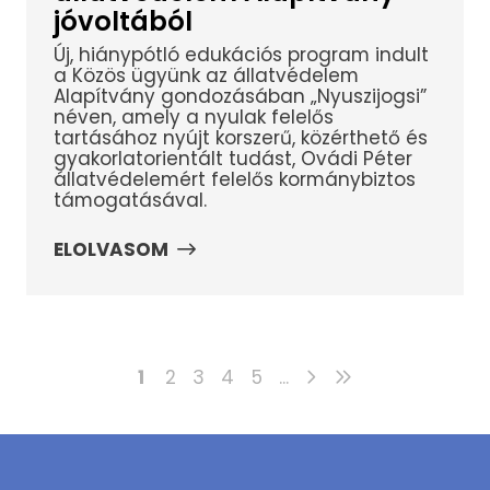
jóvoltából
Új, hiánypótló edukációs program indult
a Közös ügyünk az állatvédelem
Alapítvány gondozásában „Nyuszijogsi”
néven, amely a nyulak felelős
tartásához nyújt korszerű, közérthető és
gyakorlatorientált tudást, Ovádi Péter
állatvédelemért felelős kormánybiztos
támogatásával.
ELOLVASOM
1
2
3
4
5
...