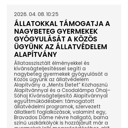
2026. 04. 08. 10:25
ÁLLATOKKAL TÁMOGATJA A
NAGYBETEG GYERMEKEK
GYÓGYULÁSÁT A KÖZÖS
ÜGYÜNK AZ ÁLLATVÉDELEM
ALAPÍTVÁNY
Állatasszisztált élményekkel és
kívánságteljesítéssel segíti a
nagybeteg gyermekek gyógyulását a
Közös ügyünk az állatvédelem
Alapítvány a „Ments Életet” Közhasznú
Alapítvánnyal és a Csodalámpa Óhaj–
Sóhaj Kívánságteljesítő Alapítvánnyal
együttműködésben: támogatott
állatvédelmi programok, szervezett
állatkerti foglalkozások, valamint egy,
Bravados Döme névre hallgató, barna
színű uszkárkölyök is hozzájárult már a