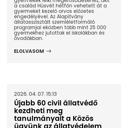
gyermekek lelki megerősödéséhez, akit
a család Húsvét hétfőn vehetett át a
gyermeket kezelő orvos előzetes
engedélyével. Az Alapítvány
állatasszisztált szemléletformáló
programjai eközben több mint 25 000
gyermekhez jutottak el iskolákban és
óvodákban.
ELOLVASOM
2026. 04. 07. 15:13
Újabb 60 civil állatvédő
kezdheti meg
tanulmányait a Közös
ügyünk az állatvédelem