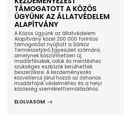
KEZDEMÉNYEZÉST
TÁMOGATOTT A KÖZÖS
ÜGYÜNK AZ ÁLLATVÉDELEM
ALAPÍTVÁNY
A Közös ügyünk az állatvédelem
Alapítvány közel 200 000 forintos
támogatást nyújtott a Sárköz
Természetjáró Egyesület számára,
amelynek köszönhetően új
madárfészkek, odúk és mentéshez
szükséges eszközök kerülhettek
beszerzésre. A kezdeményezés
közvetlenül járul hozzá az őshonos
madárfajok védelméhez és a helyi
közösség szemléletformálásához.
ELOLVASOM