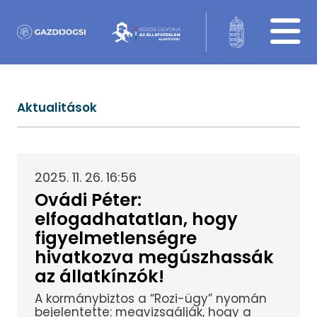
Aktualitások
2025. 11. 26. 16:56
Ovádi Péter:
elfogadhatatlan, hogy
figyelmetlenségre
hivatkozva megúszhassák
az állatkínzók!
A kormánybiztos a “Rozi-ügy” nyomán
bejelentette: megvizsgálják, hogy a