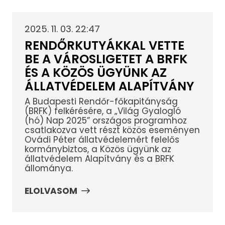
2025. 11. 03. 22:47
RENDŐRKUTYÁKKAL VETTE
BE A VÁROSLIGETET A BRFK
ÉS A KÖZÖS ÜGYÜNK AZ
ÁLLATVÉDELEM ALAPÍTVÁNY
A Budapesti Rendőr-főkapitányság
(BRFK) felkérésére, a „Világ Gyalogló
(hó) Nap 2025” országos programhoz
csatlakozva vett részt közös eseményen
Ovádi Péter állatvédelemért felelős
kormánybiztos, a Közös ügyünk az
állatvédelem Alapítvány és a BRFK
állománya.
ELOLVASOM