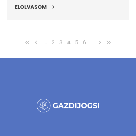
ELOLVASOM
...
2
3
4
5
6
...