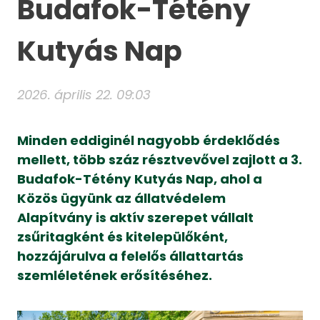
Budafok-Tétény
Kutyás Nap
2026. április 22. 09:03
Minden eddiginél nagyobb érdeklődés
mellett, több száz résztvevővel zajlott a 3.
Budafok-Tétény Kutyás Nap, ahol a
Közös ügyünk az állatvédelem
Alapítvány is aktív szerepet vállalt
zsűritagként és kitelepülőként,
hozzájárulva a felelős állattartás
szemléletének erősítéséhez.