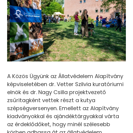
A Közös Ügyünk az Állatvédelem Alapítvány
képviseletében dr. Vetter Szilvia kuratóriumi
elnök és dr. Nagy Csilla projektvezető
zsűritagként vettek részt a kutya
szépségversenyen. Emellett az Alapítvány
kiadványokkal és ajándéktárgyakkal várta
az érdeklődőket, hogy minél szélesebb
körben adhassa át az állatvédelem